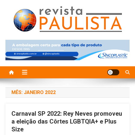
Skip
to
content
Revista Paulista
Revista Paulissta
MÊS:
JANEIRO 2022
Carnaval SP 2022: Rey Neves promoveu
a eleição das Côrtes LGBTQIA+ e Plus
Size