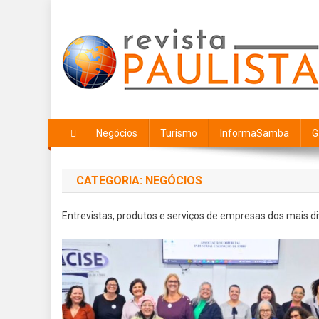
Skip
to
content
Revista Paulista
Revista Paulissta
Negócios
Turismo
InformaSamba
G
CATEGORIA:
NEGÓCIOS
Entrevistas, produtos e serviços de empresas dos mais 