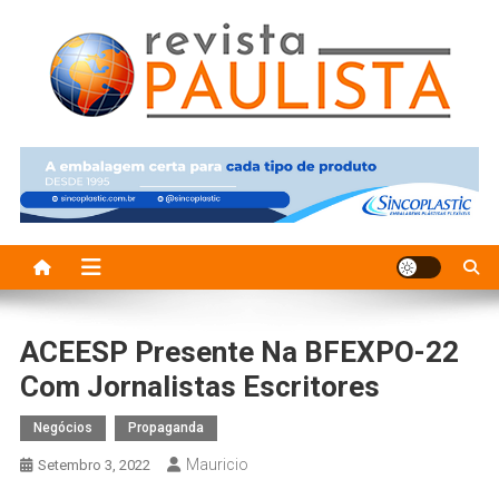
Skip
to
content
Revista Paulista
Revista Paulissta
ACEESP Presente Na BFEXPO-22
Com Jornalistas Escritores
Negócios
Propaganda
Mauricio
Setembro 3, 2022