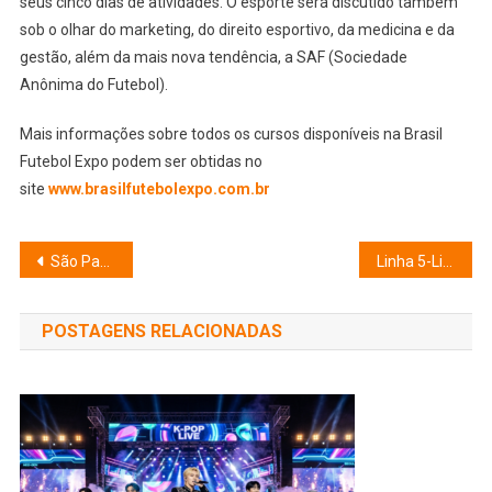
seus cinco dias de atividades. O esporte será discutido também
sob o olhar do marketing, do direito esportivo, da medicina e da
gestão, além da mais nova tendência, a SAF (Sociedade
Anônima do Futebol).
Mais informações sobre todos os cursos disponíveis na Brasil
Futebol Expo podem ser obtidas no
site
www.brasilfutebolexpo.com.br
Navegação
São Paulo lança roteiro dos 200 anos da Independência
Linha 5-Lilás recebe exposição Art Pet, voltada à causa animal
de
POSTAGENS RELACIONADAS
Post