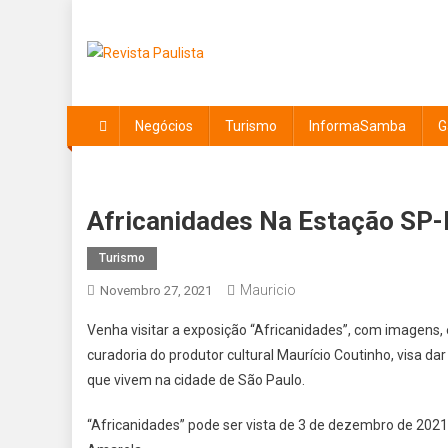
Skip
to
content
Revista Paulista
Revista Paulissta
Negócios
Turismo
InformaSamba
G
Africanidades Na Estação SP-
Turismo
Mauricio
Novembro 27, 2021
Venha visitar a exposição “Africanidades”, com imagens,
curadoria do produtor cultural Maurício Coutinho, visa da
que vivem na cidade de São Paulo.
“Africanidades” pode ser vista de 3 de dezembro de 2021