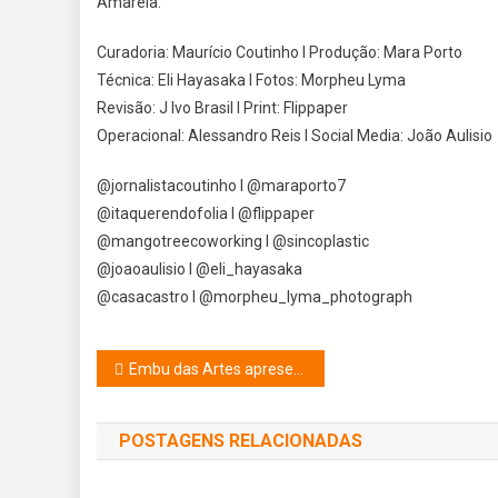
Amarela.
Curadoria: Maurício Coutinho I Produção: Mara Porto
Técnica: Eli Hayasaka I Fotos: Morpheu Lyma
Revisão: J Ivo Brasil I Print: Flippaper
Operacional: Alessandro Reis I Social Media: João Aulisio
@jornalistacoutinho I @maraporto7
@itaquerendofolia I @flippaper
@mangotreecoworking I @sincoplastic
@joaoaulisio I @eli_hayasaka
@casacastro I @morpheu_lyma_photograph
Navegação
Embu das Artes apresenta exposição da Ucrânia
de
POSTAGENS RELACIONADAS
Post