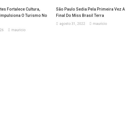
es Fortalece Cultura,
São Paulo Sedia Pela Primeira Vez A
Impulsiona O Turismo No
Final Do Miss Brasil Terra
agosto 31, 2022
mauricio
026
mauricio