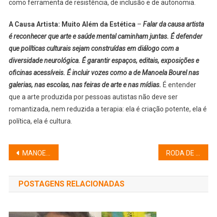
como ferramenta de resistência, de inclusão e de autonomia.
A Causa Artista: Muito Além da Estética
–
Falar da causa artista
é reconhecer que arte e saúde mental caminham juntas. É defender
que políticas culturais sejam construídas em diálogo com a
diversidade neurológica. É garantir espaços, editais, exposições e
oficinas acessíveis. É incluir vozes como a de Manoela Bourel nas
galerias, nas escolas, nas feiras de arte e nas mídias.
É entender
que a arte produzida por pessoas autistas não deve ser
romantizada, nem reduzida a terapia: ela é criação potente, ela é
política, ela é cultura.
Navegação
MANOELA BOUREL: A ARTE COMO LINGUAGEM DA ALMA AUTISTA
RODA DE CONVERSA UNE PSICANÁLISE, LITERATURA E FEMINISMOS DECOLONIAIS
de
POSTAGENS RELACIONADAS
Post