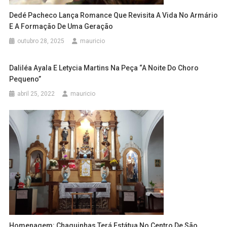
Dedé Pacheco Lança Romance Que Revisita A Vida No Armário
E A Formação De Uma Geração
outubro 28, 2025
mauricio
Daliléa Ayala E Letycia Martins Na Peça “A Noite Do Choro
Pequeno”
abril 25, 2022
mauricio
Homenagem: Chaguinhas Terá Estátua No Centro De São