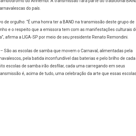
 Sambódromo do Anhembi. A transmissão fará parte do tradicional BAN
arnavalescas do país.
vo de orgulho: “É uma honra ter a BAND na transmissão deste grupo de
rinho e o respeito que a emissora tem com as manifestações culturais d
ia”, afirma a LIGA-SP por meio de seu presidente Renato Remondini.
– São as escolas de samba que movem o Carnaval, alimentadas pela
avalescos, pela batida inconfundível das baterias e pelo brilho de cada
ito escolas de samba irão desfilar, cada uma carregando em seus
a transmissão é, acima de tudo, uma celebração da arte que essas escola