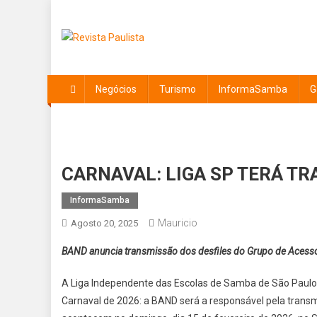
Skip
to
content
Revista Paulista
Revista Paulissta
Negócios
Turismo
InformaSamba
G
CARNAVAL: LIGA SP TERÁ TR
InformaSamba
Mauricio
Agosto 20, 2025
BAND anuncia transmissão dos desfiles do Grupo de Acess
A Liga Independente das Escolas de Samba de São Paulo
Carnaval de 2026: a BAND será a responsável pela transmi