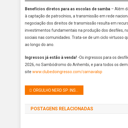
Benefícios diretos para as escolas de samba
– Além da
à captação de patrocínios, a transmissão em rede nacio
negociação dos direitos de transmissão resulta em recur
investimentos fundamentais na produção dos desfiles, n
sociais nas comunidades. Trata-se de um ciclo virtuoso qu
ao longo do ano.
Ingressos já estão à venda!
-Os ingressos para os desfi
2026, no Sambódromo do Anhembi, e para todos os demai
site
www.clubedoingresso.com/carnavalsp
Navegação
ORGULHO NERD SP: INSCRIÇÕES ABERTAS PARA CONCURSO COSPLAY
de
POSTAGENS RELACIONADAS
Post