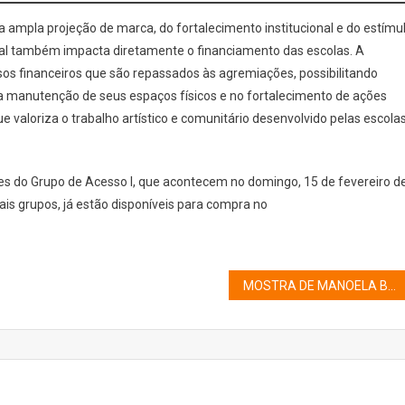
 ampla projeção de marca, do fortalecimento institucional e do estímu
nal também impacta diretamente o financiamento das escolas. A
sos financeiros que são repassados às agremiações, possibilitando
a manutenção de seus espaços físicos e no fortalecimento de ações
e valoriza o trabalho artístico e comunitário desenvolvido pelas escola
les do Grupo de Acesso I, que acontecem no domingo, 15 de fevereiro d
s grupos, já estão disponíveis para compra no
MOSTRA DE MANOELA BOUREL DESTACA A CAUSA AUTISTA NO CENTRO SP