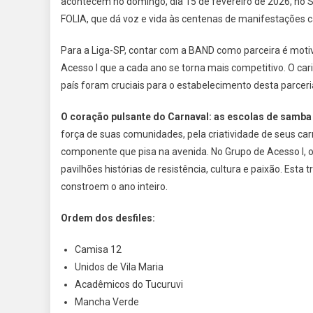
acontecem no domingo, dia 15 de fevereiro de 2026, no
FOLIA, que dá voz e vida às centenas de manifestações c
Para a Liga-SP, contar com a BAND como parceira é moti
Acesso I que a cada ano se torna mais competitivo. O ca
país foram cruciais para o estabelecimento desta parcer
O coração pulsante do Carnaval: as escolas de samba
força de suas comunidades, pela criatividade de seus carn
componente que pisa na avenida. No Grupo de Acesso I, o
pavilhões histórias de resistência, cultura e paixão. Est
constroem o ano inteiro.
Ordem dos desfiles:
Camisa 12
Unidos de Vila Maria
Acadêmicos do Tucuruvi
Mancha Verde