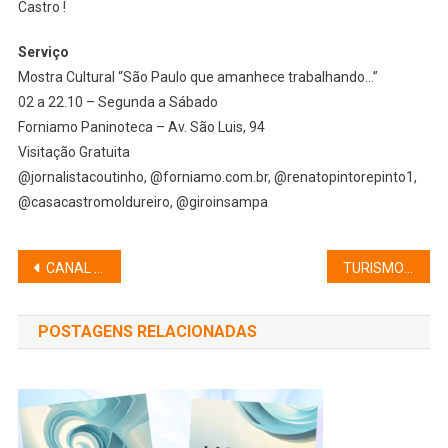
Castro !
Serviço
Mostra Cultural “São Paulo que amanhece trabalhando…”
02 a 22.10 – Segunda a Sábado
Forniamo Paninoteca – Av. São Luis, 94
Visitação Gratuita
@jornalistacoutinho, @forniamo.com.br, @renatopintorepinto1,
@casacastromoldureiro, @giroinsampa
Navegação
CANAL DO LEÃO LOBO TRAZ SABORES DA AMAZÔNIA E A ALMA DO CENTRO SP EM 01/10
TURISMO E CULTURA: QUANDO A ARTE TRANSFORMA O CENTRO SP
de
POSTAGENS RELACIONADAS
Post