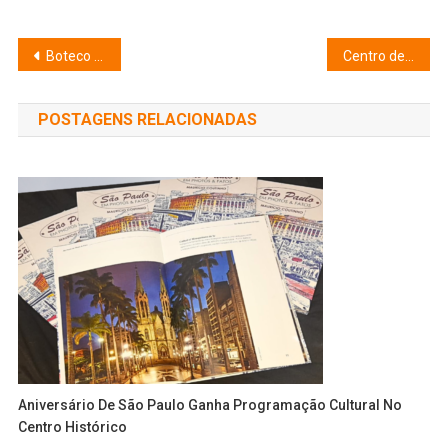
Navegação
Boteco Bolovo realiza 1ª edição da “BolovoRun” em parceria com a BEB Running
Centro de São Paulo: Novembro da Consciência Negra no Viva Arouche
de
POSTAGENS RELACIONADAS
Post
Aniversário De São Paulo Ganha Programação Cultural No
Centro Histórico