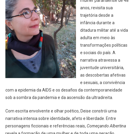
mulher paranaense de 48
anos, revisita sua
trajetória desde a
infância durante a
ditadura militar até a vida
adulta em meio às
transformações políticas
e sociais do país. A
narrativa atravessa a
juventude universitária,
as descobertas afetivas
e sexuais, a convivência
com a epidemia da AIDS e os desafios da contemporaneidade
sob a sombra da pandemia e da ascensão da ultradireita.
Com escrita envolvente e olhar poético, Deise constrói uma
narrativa intensa sobre identidade, afeto e liberdade. Entre
personagens ficcionais e referências reais,
Começando Albertina
revela a formação de uma mulher e de toda uma geração