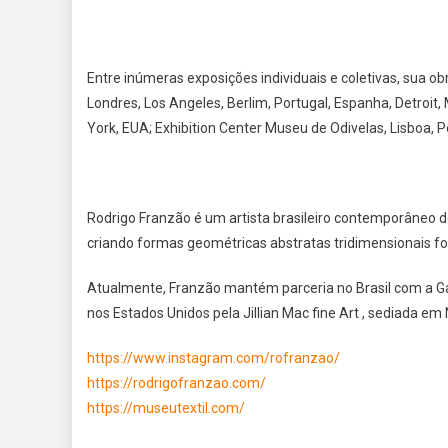
Entre inúmeras exposições individuais e coletivas, sua o
Londres, Los Angeles, Berlim, Portugal, Espanha, Detroit,
York, EUA; Exhibition Center Museu de Odivelas, Lisboa, Po
Rodrigo Franzão é um artista brasileiro contemporâneo d
criando formas geométricas abstratas tridimensionais form
Atualmente, Franzão mantém parceria no Brasil com a Ga
nos Estados Unidos pela Jillian Mac fine Art , sediada em
https://www.instagram.com/rofranzao/
https://rodrigofranzao.com/
https://museutextil.com/