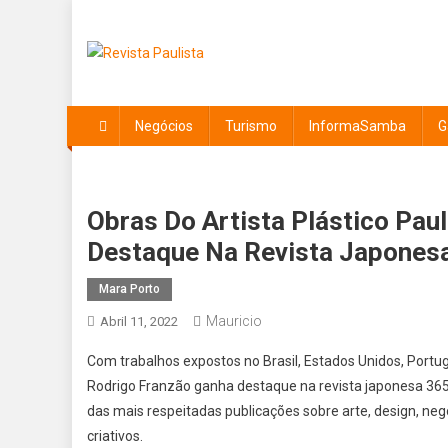
Skip
to
content
Revista Paulista
Revista Paulissta
Negócios
Turismo
InformaSamba
G
Obras Do Artista Plástico Pa
Destaque Na Revista Japonesa
Mara Porto
Mauricio
Abril 11, 2022
Com trabalhos expostos no Brasil, Estados Unidos, Portuga
Rodrigo Franzão ganha destaque na revista japonesa 365 
das mais respeitadas publicações sobre arte, design, negó
criativos.