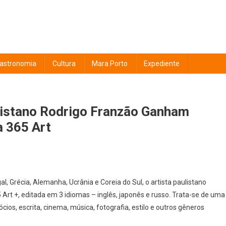
astronomia
Cultura
Mara Porto
Expediente
ulistano Rodrigo Franzão Ganham
 365 Art
l, Grécia, Alemanha, Ucrânia e Coreia do Sul, o artista paulistano
Art +, editada em 3 idiomas – inglês, japonês e russo. Trata-se de uma
cios, escrita, cinema, música, fotografia, estilo e outros gêneros