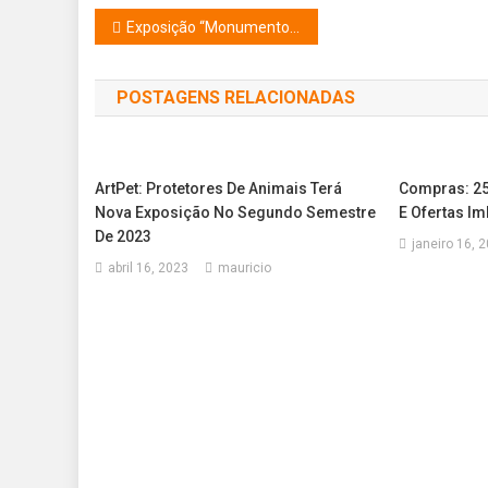
Navegação
Exposição “Monumentos da Cidade de São Paulo” – Estação Higienópolis-Mackenzie – Metrô linha Amarela
de
POSTAGENS RELACIONADAS
Post
ArtPet: Protetores De Animais Terá
Compras: 25
Nova Exposição No Segundo Semestre
E Ofertas Im
De 2023
janeiro 16, 
abril 16, 2023
mauricio