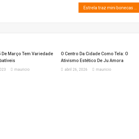
Estrela traz mini bonecas irresistíveis para colecionar
 De Março Tem Variedade
O Centro Da Cidade Como Tela: O
batíveis
Ativismo Estético De Ju Amora
2023
mauricio
abril 26, 2026
mauricio