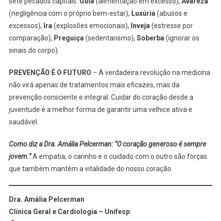
sete pecados capitais:
Gula
(alimentação em excesso),
Avareza
(negligência com o próprio bem-estar),
Luxúria
(abusos e
excessos),
Ira
(explosões emocionais),
Inveja
(estresse por
comparação),
Preguiça
(sedentarismo),
Soberba
(ignorar os
sinais do corpo).
PREVENÇÃO É O FUTURO
– A verdadeira revolução na medicina
não virá apenas de tratamentos mais eficazes, mas da
prevenção consciente e integral. Cuidar do coração desde a
juventude é a melhor forma de garantir uma velhice ativa e
saudável.
Como diz a Dra. Amália Pelcerman: “O coração generoso é sempre
jovem.”
A empatia, o carinho e o cuidado com o outro são forças
que também mantêm a vitalidade do nosso coração.
Dra. Amália Pelcerman
Clínica Geral e Cardiologia – Unifesp