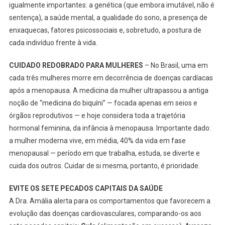
igualmente importantes: a genética (que embora imutável, não é
sentença), a saúde mental, a qualidade do sono, a presença de
enxaquecas, fatores psicossociais e, sobretudo, a postura de
cada indivíduo frente à vida.
CUIDADO REDOBRADO PARA MULHERES
– No Brasil, uma em
cada três mulheres morre em decorrência de doenças cardíacas
após a menopausa. A medicina da mulher ultrapassou a antiga
noção de “medicina do biquíni” — focada apenas em seios e
órgãos reprodutivos — e hoje considera toda a trajetória
hormonal feminina, da infância à menopausa. Importante dado:
a mulher moderna vive, em média, 40% da vida em fase
menopausal — período em que trabalha, estuda, se diverte e
cuida dos outros. Cuidar de si mesma, portanto, é prioridade.
EVITE OS SETE PECADOS CAPITAIS DA SAÚDE
A Dra. Amália alerta para os comportamentos que favorecem a
evolução das doenças cardiovasculares, comparando-os aos