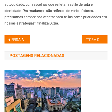
autocuidado, com escolhas que refletem estilo de vida e
identidade. “As mudanças são reflexos de vários fatores, e
precisamos sempre nos atentar para tê-las como prioridades em
nossas estratégias”, finaliza Luzia.
Navegação
FEIRA ABUP SHOW DE DECORAÇÃO ACONTECE EM AGOSTO
“TREM DO SAMBA”: PARCERIA DA CPTM E AGREMIAÇÕES
de
POSTAGENS RELACIONADAS
Post