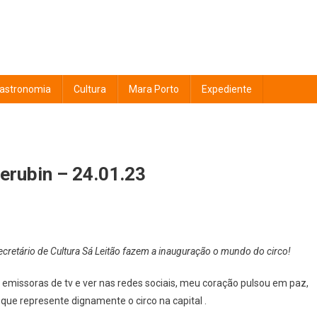
astronomia
Cultura
Mara Porto
Expediente
uerubin – 24.01.23
ecretário de Cultura Sá Leitão fazem a inauguração o mundo do circo!
as emissoras de tv e ver nas redes sociais, meu coração pulsou em paz,
e represente dignamente o circo na capital .