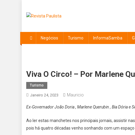
Skip
to
content
Revista Paulista
Revista Paulissta
Negócios
Turismo
InformaSamba
G
Viva O Circo! – Por Marlene Q
Turismo
Mauricio
Janeiro 24, 2023
Ex-Governador João Doria , Marlene Querubin , Bia Dória e S
Ao ler estas manchetes nos principais jornais, assistir n
pois há quatro décadas venho sonhando com um espaço qu