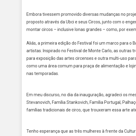
Embora tivessem promovido diversas mudanças no projeto 
proposto através da Ubci e seus Circos, junto com o enge
montar circos – inclusive lonas grandes – como, por exemp
Aliás, a primeira edição do Festival foi um marco para o 
artistas. Inspirado no Festival de Monte Carlo, as outra
para exposição das artes circenses e outra multi-uso para
como uma área comum para praça de alimentação e lojinh
nas temporadas.
Em meu discurso, no dia da inauguração, agradeci os mestr
Stevanovich, Família Stankovich, Família Portugal, Palha
famílias tradicionais de circo, que trouxeram essa arte at
Tenho esperança que as três mulheres à frente da Cultu