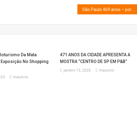
São Paulo 469 anos – por Geraldo Nunes – 24.01.23
cloturismo Da Mata
471 ANOS DA CIDADE APRESENTA A
m Exposição No Shopping
MOSTRA “CENTRO DE SP EM P&B”
janeiro 13, 2025
mauricio
023
mauricio