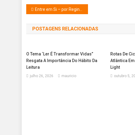
Navegação
Entre em Si – por Regina Azevedo – 23.01.23
de
POSTAGENS RELACIONADAS
Post
O Tema ‘Ler É Transformar Vidas”
Rotas De Ci
Resgata A Importância Do Hábito Da
Atlântica E
Leitura
Light
julho 26, 2026
mauricio
outubro 5, 2