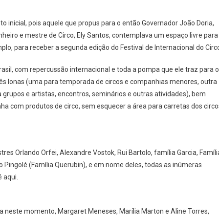
inicial, pois aquele que propus para o então Governador João Doria,
nheiro e mestre de Circo, Ely Santos, contemplava um espaço livre para
lo, para receber a segunda edição do Festival de Internacional do Circ
Brasil, com repercussão internacional e toda a pompa que ele traz para 
s três lonas (uma para temporada de circos e companhias menores, outra
 grupos e artistas, encontros, seminários e outras atividades), bem
a com produtos de circo, sem esquecer a área para carretas dos circo
es Orlando Orfei, Alexandre Vostok, Rui Bartolo, família Garcia, Famíli
ço Pingolé (Família Querubin), e em nome deles, todas as inúmeras
é aqui.
ra neste momento, Margaret Meneses, Marília Marton e Aline Torres,