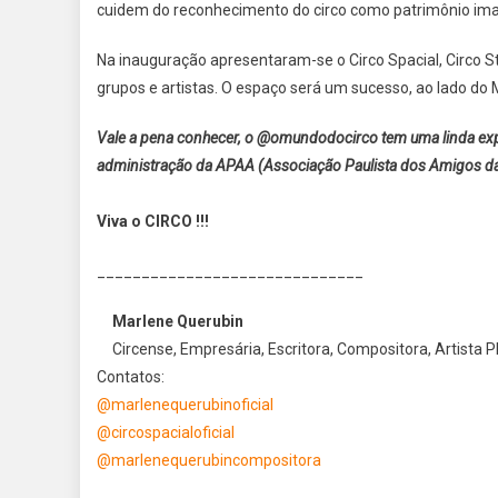
cuidem do reconhecimento do circo como patrimônio imat
Na inauguração apresentaram-se o Circo Spacial, Circo S
grupos e artistas. O espaço será um sucesso, ao lado do M
Vale a pena conhecer, o @omundodocirco tem uma linda expo
administração da APAA (Associação Paulista dos Amigos da
Viva o CIRCO !!!
______________________________
Marlene Querubin
Circense, Empresária, Escritora, Compositora, Artista P
Contatos:
@marlenequerubinoficial
@circospacialoficial
@marlenequerubincompositora