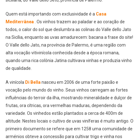
siciliana, do Valle dello Jeto, província de Palermo.
Quem está importando com exclusividade é a
Casa
Mediterrânea
. Os vinhos trazem ao paladar e ao coração de
todos, o calor do sol que deslumbra as colinas do Valle dello Jato
na Sicília, enquanto as uvas amadurecem: bacana a frase do site!
O Valle dello Jato, na província de Palermo, é uma região com
alta vocação vitivinícola conhecida desde a época romana,
quando uma rica colônia Jatina cultivava vinhas e produzia vinho
de qualidade.
A vinícola
Di Bella
nasceu em 2006 de uma forte paixão e
vocação pelo mundo do vinho. Seus vinhos carregam as fortes
influências do terroir da ilha, mostrando mineralidade e dulçor de
frutas, ora cítricas, ora vermelhas maduras, dependendo da
variedade. Os vinhedos estão plantados a cerca de 400m de
altitude. Nestes locais o cultivo de uvas viníferas é muito antigo. O
primeiro documento se refere que em 1258 uma comunidade de
arménios obteve a concessão para cultivar trigo e vinha nos