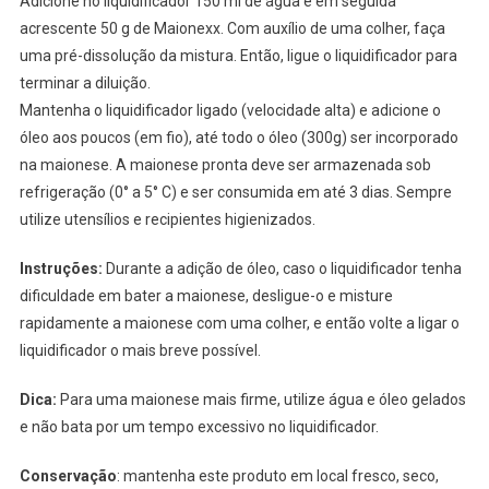
Adicione no liquidificador 150 ml de água e em seguida
acrescente 50 g de Maionexx. Com auxílio de uma colher, faça
uma pré-dissolução da mistura. Então, ligue o liquidificador para
terminar a diluição.
Mantenha o liquidificador ligado (velocidade alta) e adicione o
óleo aos poucos (em fio), até todo o óleo (300g) ser incorporado
na maionese. A maionese pronta deve ser armazenada sob
refrigeração (0° a 5° C) e ser consumida em até 3 dias. Sempre
utilize utensílios e recipientes higienizados.
Instruções:
Durante a adição de óleo, caso o liquidificador tenha
dificuldade em bater a maionese, desligue-o e misture
rapidamente a maionese com uma colher, e então volte a ligar o
liquidificador o mais breve possível.
Dica:
Para uma maionese mais firme, utilize água e óleo gelados
e não bata por um tempo excessivo no liquidificador.
Conservação
: mantenha este produto em local fresco, seco,